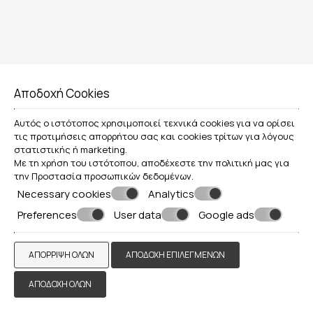
Ξενοδοχεία
ΌΜΙΛΟΣ ΞΕΝΟΔΟΧΕΊΩΝ MEDITERRANEAN GROUP OF
HOTELS
Σαντορίνη
Ξενοδοχεία
Πιερία
4 ξενοδοχεία
Πάρος
Τοποθεσίες»
Πιερία
Ξενοδοχεία
Αποδοχή Cookies
ΠΕΡΙΣΣΌΤΕΡΑ
ΚΆΝΤΕ ΚΡΆΤΗΣΗ
Νάξος
Αυτός ο ιστότοπος χρησιμοποιεί τεχνικά cookies για να ορίσει
Ξενοδοχεία
τις προτιμήσεις απορρήτου σας και cookies τρίτων για λόγους
στατιστικής ή marketing.
Βουλγαρία
Με τη χρήση του ιστότοπου, αποδέχεστε την πολιτική μας για
την
Προστασία προσωπικών δεδομένων
.
Ξενοδοχεία
Necessary cookies
Analytics
Preferences
User data
Google ads
ΑΠΌΡΡΙΨΗ ΌΛΩΝ
ΑΠΟΔΟΧΉ ΕΠΙΛΕΓΜΈΝΩΝ
ΑΠΟΔΟΧΉ ΌΛΩΝ